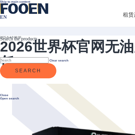
Skip to main content
租赁
EN
2025-9-4 9:00:00
Search the products
2026世界杯官网
任
Clear search
SEARCH
Close
Open search