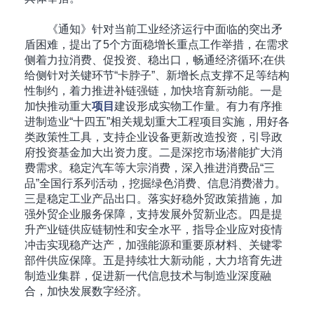
《通知》针对当前工业经济运行中面临的突出矛
盾困难，提出了5个方面稳增长重点工作举措，在需求
侧着力拉消费、促投资、稳出口，畅通经济循环;在供
给侧针对关键环节“卡脖子”、新增长点支撑不足等结构
性制约，着力推进补链强链，加快培育新动能。一是
加快推动重大
项目
建设形成实物工作量。有力有序推
进制造业“十四五”相关规划重大工程项目实施，用好各
类政策性工具，支持企业设备更新改造投资，引导政
府投资基金加大出资力度。二是深挖市场潜能扩大消
费需求。稳定汽车等大宗消费，深入推进消费品“三
品”全国行系列活动，挖掘绿色消费、信息消费潜力。
三是稳定工业产品出口。落实好稳外贸政策措施，加
强外贸企业服务保障，支持发展外贸新业态。四是提
升产业链供应链韧性和安全水平，指导企业应对疫情
冲击实现稳产达产，加强能源和重要原材料、关键零
部件供应保障。五是持续壮大新动能，大力培育先进
制造业集群，促进新一代信息技术与制造业深度融
合，加快发展数字经济。