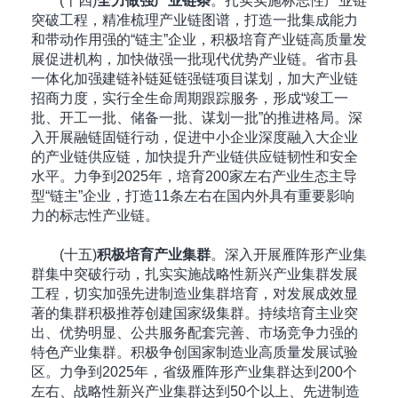
(十四)
全力做强产业链条
。扎实实施标志性产业链
突破工程，精准梳理产业链图谱，打造一批集成能力
和带动作用强的“链主”企业，积极培育产业链高质量发
展促进机构，加快做强一批现代优势产业链。省市县
一体化加强建链补链延链强链项目谋划，加大产业链
招商力度，实行全生命周期跟踪服务，形成“竣工一
批、开工一批、储备一批、谋划一批”的推进格局。深
入开展融链固链行动，促进中小企业深度融入大企业
的产业链供应链，加快提升产业链供应链韧性和安全
水平。力争到2025年，培育200家左右产业生态主导
型“链主”企业，打造11条左右在国内外具有重要影响
力的标志性产业链。
(十五)
积极培育产业集群
。深入开展雁阵形产业集
群集中突破行动，扎实实施战略性新兴产业集群发展
工程，切实加强先进制造业集群培育，对发展成效显
著的集群积极推荐创建国家级集群。持续培育主业突
出、优势明显、公共服务配套完善、市场竞争力强的
特色产业集群。积极争创国家制造业高质量发展试验
区。力争到2025年，省级雁阵形产业集群达到200个
左右、战略性新兴产业集群达到50个以上、先进制造