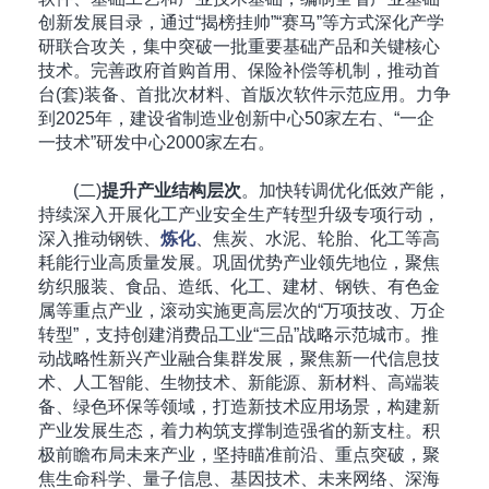
创新发展目录，通过“揭榜挂帅”“赛马”等方式深化产学
研联合攻关，集中突破一批重要基础产品和关键核心
技术。完善政府首购首用、保险补偿等机制，推动首
台(套)装备、首批次材料、首版次软件示范应用。力争
到2025年，建设省制造业创新中心50家左右、“一企
一技术”研发中心2000家左右。
(二)
提升产业结构层次
。加快转调优化低效产能，
持续深入开展化工产业安全生产转型升级专项行动，
深入推动钢铁、
炼化
、焦炭、水泥、轮胎、化工等高
耗能行业高质量发展。巩固优势产业领先地位，聚焦
纺织服装、食品、造纸、化工、建材、钢铁、有色金
属等重点产业，滚动实施更高层次的“万项技改、万企
转型”，支持创建消费品工业“三品”战略示范城市。推
动战略性新兴产业融合集群发展，聚焦新一代信息技
术、人工智能、生物技术、新能源、新材料、高端装
备、绿色环保等领域，打造新技术应用场景，构建新
产业发展生态，着力构筑支撑制造强省的新支柱。积
极前瞻布局未来产业，坚持瞄准前沿、重点突破，聚
焦生命科学、量子信息、基因技术、未来网络、深海