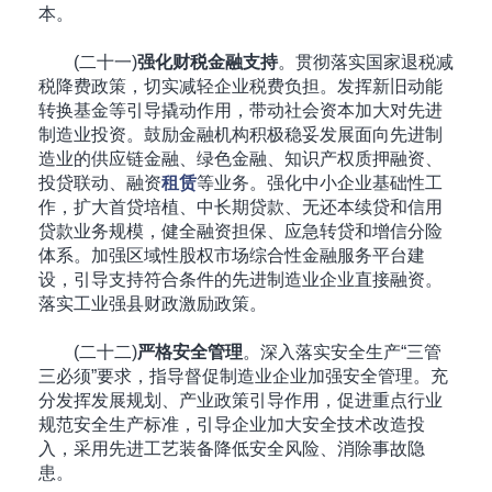
本。
(二十一)
强化财税金融支持
。贯彻落实国家退税减
税降费政策，切实减轻企业税费负担。发挥新旧动能
转换基金等引导撬动作用，带动社会资本加大对先进
制造业投资。鼓励金融机构积极稳妥发展面向先进制
造业的供应链金融、绿色金融、知识产权质押融资、
投贷联动、融资
租赁
等业务。强化中小企业基础性工
作，扩大首贷培植、中长期贷款、无还本续贷和信用
贷款业务规模，健全融资担保、应急转贷和增信分险
体系。加强区域性股权市场综合性金融服务平台建
设，引导支持符合条件的先进制造业企业直接融资。
落实工业强县财政激励政策。
(二十二)
严格安全管理
。深入落实安全生产“三管
三必须”要求，指导督促制造业企业加强安全管理。充
分发挥发展规划、产业政策引导作用，促进重点行业
规范安全生产标准，引导企业加大安全技术改造投
入，采用先进工艺装备降低安全风险、消除事故隐
患。