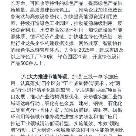
长寿命、可回收等特性的绿色产品，提高绿色产品供
给质量。高质量建设绿色工厂，推动企业加快低效设
备淘汰与高效设备替代，加快提高能源资源利用效
率。持续打造绿色工业园区，推动能源梯级利用、废
物综合利用、水资源高效循环利用，加快建设新型能
源体系、循环经济产业链。加快建立绿色供应链，鼓
励行业龙头企业构建数据支撑、网络共享、智能协作
的绿色供应链管理体系。力争到2025年，建成省级及
以上绿色工厂500家、绿色园区20家，开发绿色设计
产品500种以上。
(八)
大力推进节能降碳
。加强“三线一单”实施应
用，认真落实“四个区分”“五个减量替代”要求，对“两
高”行业进行清单化跟踪监管，坚决遏制“两高”项目盲
目发展，推动产业结构调整优化。分步骤实施工业领
域碳达峰行动，细化有色金属、建材、钢铁、
石化
化
工等重点行业具体方案，加快碳捕捉、碳封存、碳循
环利用等领域节能降碳先进技术的研发和推广应用，
推进工业领域清洁低碳转型。实施能效、水效“领跑
者”行动，扩大制造业领域新能源和可再生能源使用比