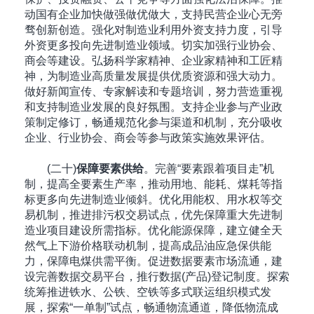
动国有企业加快做强做优做大，支持民营企业心无旁
骛创新创造。强化对制造业利用外资支持力度，引导
外资更多投向先进制造业领域。切实加强行业协会、
商会等建设。弘扬科学家精神、企业家精神和工匠精
神，为制造业高质量发展提供优质资源和强大动力。
做好新闻宣传、专家解读和专题培训，努力营造重视
和支持制造业发展的良好氛围。支持企业参与产业政
策制定修订，畅通规范化参与渠道和机制，充分吸收
企业、行业协会、商会等参与政策实施效果评估。
(二十)
保障要素供给
。完善“要素跟着项目走”机
制，提高全要素生产率，推动用地、能耗、煤耗等指
标更多向先进制造业倾斜。优化用能权、用水权等交
易机制，推进排污权交易试点，优先保障重大先进制
造业项目建设所需指标。优化能源保障，建立健全天
然气上下游价格联动机制，提高成品油应急保供能
力，保障电煤供需平衡。促进数据要素市场流通，建
设完善数据交易平台，推行数据(产品)登记制度。探索
统筹推进铁水、公铁、空铁等多式联运组织模式发
展，探索“一单制”试点，畅通物流通道，降低物流成