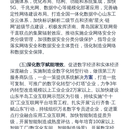
设施体系，优化布局、结构、功能和系统集成，加快
5G、千兆光网、数据中心等规模化部署应用，完善确
定性网络建设布局。打造全国一体化数据中心山东工
业云体系，加快标识解析二级节点和济南“星火·链
网”超级节点建设，积极发挥济南、青岛国家互联网骨
干直联点的集聚辐射效应。推动实施企业网络安全分
类分级管理，加强数据安全分类分级保护，指导企业
落实网络安全和数据安全主体责任，强化制造业网络
和数据安全保障。
(五)
深化数字赋能增效
。促进数字经济和实体经济
深度融合，实施制造业数字化转型行动，做强第三方
服务商队伍，一企一策提供系统解决
方案
，打造一批
可复制、可推广的数字化转型“小灯塔”企业，力争3年
内转型改造规模以上工业企业2万家以上。以加快建设
山东半岛工业互联网示范区为引领，持续实施“个十
百”工业互联网平台培育工程。扎实开展“云行齐鲁·工
赋山东”行动，持续组织万名数字专员进企业，促进重
点行业融合应用工业互联网。加快智能制造提质升
级，开展智能制造成熟度评估，每年培育100家以上
智能工厂(数字化车间、智能制造场景)。开展数字经