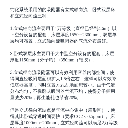
纯化系统采用的的吸附器有立式轴向流，卧式双层床
和立式径向流三种。
1.立式轴向流主要用于
1
万等级（直径已经到
4.6m
）以
下空分设备的配套，床层厚度
1550∽2300mm
，双层单
层均可布置，立式轴向流吸附器的气流分布最好。
2.卧式双层床主要用于大中型空分设备的配套，床层
厚度
1150mm
（分子筛）
+350mm
（铝胶）。
3.立式径向流吸附器可以有效利用容器内部空间，使
得同直径吸附层面积扩大
1.5
倍左右，这样可以有效降
低塔器高度，同时立置方式占地面积较小。由于气流
分布均匀，不像卧式吸附器气流不均，使得分子筛用
量减少
20%
，再生能耗也节省
20%
。
但是立式径向流缺点是气流中心集中（扇形区），使
得其比卧式穿透时间要快（要求
CO2
＜
0.5ppm
）。床
层厚度
1000mm+200mm
，立式径向流可以满足
2
万等级