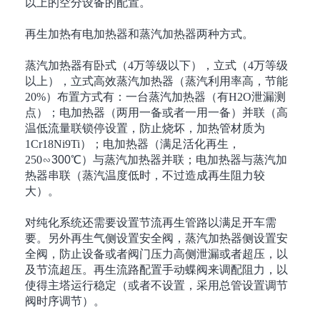
以上的空分设备的配置。
再生加热有电加热器和蒸汽加热器两种方式。
蒸汽加热器有卧式（
4
万等级以下），立式（
4
万等级
以上），立式高效蒸汽加热器（蒸汽利用率高，节能
20%
）布置方式有：一台蒸汽加热器（有
H2O
泄漏测
点）；电加热器（两用一备或者一用一备）并联（高
温低流量联锁停设置，防止烧坏，加热管材质为
1Cr18Ni9Ti
）；电加热器（满足活化再生，
250
∽300℃）与蒸汽加热器并联；电加热器与蒸汽加
热器串联（蒸汽温度低时，不过造成再生阻力较
大）。
对纯化系统还需要设置节流再生管路以满足开车需
要。另外再生气侧设置安全阀，蒸汽加热器侧设置安
全阀，防止设备或者阀门压力高侧泄漏或者超压，以
及节流超压。再生流路配置手动蝶阀来调配阻力，以
使得主塔运行稳定（或者不设置，采用总管设置调节
阀时序调节）。