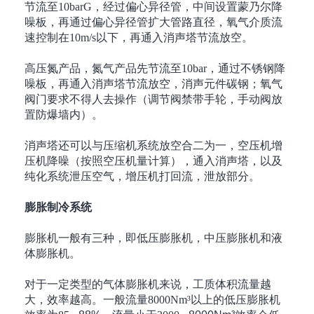
节流至
10barG
，经过偏心异径管，中间设置蒙乃尔降
噪板，再通过偏心异径管扩大管路直径，氧气介质流
速控制在
10m/s
以下，再通入消声塔节流放空。
高压氮产品，氮气产品先节流至
10bar
，通过不锈钢降
噪板，再通入消声塔节流放空，消声元件碳钢；氧气
阀门要求不得人去操作（调节阀禁带手轮，手动阀放
置防爆墙内）。
消声塔还可以与压缩机系统放空合二为一，空压机增
压机降噪（按照空压机量计算），通入消声塔，以及
纯化系统泄压空气，增压机打回流，泄放部分。
膨胀制冷系统
膨胀机一般有三种，即低压膨胀机，中压膨胀机和液
体膨胀机。
对于一定类型的气体膨胀机来说，工质体积流量越
大，效率越高。一般流量
8000Nm³
以上的低压膨胀机