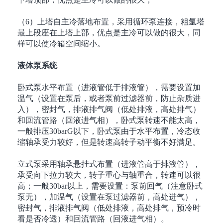
（
6
）上塔自主冷落地布置，采用循环泵连接，粗氩塔
最上段座在上塔上部，优点是主冷可以做的很大，同
样可以使冷箱空间缩小。
液体泵系统
卧式泵水平布置（进液管低于排液管），需要设置加
温气（设置在泵后，或者泵前过滤器前，防止杂质进
入），密封气，排液排气阀（低处排液，高处排气）
和回流管路（回液进气相），卧式泵转速不能太高，
一般排压
30barG
以下，卧式泵由于水平布置，冷态收
缩轴承受力较好，但是转速高转子动平衡不好满足。
立式泵采用轴承悬挂式布置（进液管高于排液管），
承受向下拉力较大，转子重心与轴重合，转速可以很
高；一般
30bar
以上，需要设置：泵前回气（注意卧式
泵无），加温气（设置在泵过滤器前，高处进气），
密封气，排液排气阀（低处排液，高处排气，预冷时
看是否冷透）和回流管路（回液进气相）。