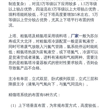
制造复杂），对流
3
万等级以下应用较多，
1.5
万等级
以上较占优势，四溢流在
3
万等级以上大塔较占优势，
填料塔能耗较低，不过下塔高度要增加
5
米左右。
5
万
等级以上空分较占优势，尤其上下塔平行布置的情
况。
上塔、粗氩塔及精氩塔采用填料塔，
厂家
一般为苏尔
寿或天大北洋，对粗氩塔冷源配置一般是富氧液空，
同时可将废气放散入污氮气管路，氩系统停运时能耗
低；精氩塔热源为富氧液空，或下塔氮气，冷源可以
是贫液空或者液氮，进料有液相和气相两种。需要注
意的是粗氩塔冷凝器板式的密封性要求较高，否则会
导致氩产品不合格。
主冷有单层，立式双层、卧式横列双层，立式三层和
降膜主冷（液氧与气氧向下，与氮气同流向）。
精馏塔系统的布置有
6
种方式：
（
1
）上下塔垂直布置，为常规布置方式，高度较低，