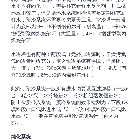
水质不好的化工厂，需要补充新鲜水及药剂。开式循
环应用较广，但是循环水系统同样也需要定期补充新
鲜水，预冷系统还需要考虑夏天工况。空冷塔一般设
计为底部为
1
米
φ76
不锈钢鲍尔环（耐高温），
3
米
φ76
增强型聚丙烯鲍尔环（大通量），
4
米
φ50
增强型聚丙
烯鲍尔环。
水冷塔也有两种：两段式（无外加冷源时，干燥污氮
气的冷量回收充分，使之预冷系统有保障，但是阻力
大一倍，（
7
米
+7
米
φ50
聚丙烯鲍尔环）和一段式（有
外加冷源时，
8
米
φ50
聚丙烯鲍尔环）。
此外，预冷系统一般所有进水均要设置过滤器（一般
6
台：
4
台水泵，水冷塔进水，冷水机组蒸发侧进水），
防止杂质带入系统。预冷系统的效果检测为：下段
4
米
填料段出口气比进水低
1℃
；上段
8
米填料段出口气比
水高
1℃
，一般在空冷塔中部设置测温计（伸入内
部）。
纯化系统