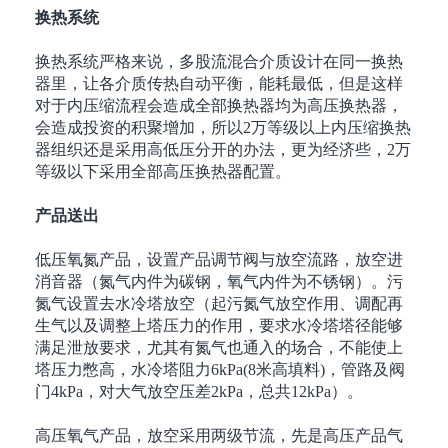
换热系统
换热系统严格来说，多股流混合介质设计在同一换热
器里，让各介质传热自动平衡，能耗最低，但是这样
对于内压缩流程会造成全部换热器均为高压换热器，
会造成投资的积聚增加，所以
2
万等级以上内压缩换热
器组织还是采用高低压分开的办法，更为经济些，
2
万
等级以下采用全部高压换热器配置。
产品送出
低压氧氮产品，设置产品调节阀与放空流路，放空进
消音器（氮气内件为碳钢，氧气内件为不锈钢）。污
氮气设置去水冷塔放空（起污氮气放空作用、调配再
生气以及调整上塔压力的作用，要求水冷塔塔径能够
满足泄放要求，尤其有氮气也通入的场合，不能使上
塔压力憋高，水冷塔阻力
6kPa(8
米高填料
)
，管路及阀
门
4kPa
，对大气放空压差
2kPa
，总共
12kPa
）。
高压氧气产品，放空采用两级节流，先是高压产品气