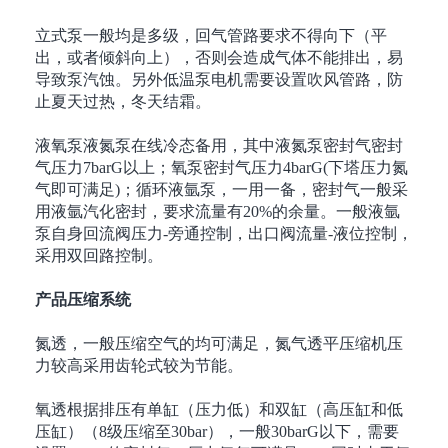
立式泵一般均是多级，回气管路要求不得向下（平
出，或者倾斜向上），否则会造成气体不能排出，易
导致泵汽蚀。另外低温泵电机需要设置吹风管路，防
止夏天过热，冬天结霜。
液氧泵液氮泵在线冷态备用，其中液氮泵密封气密封
气压力
7barG
以上；氧泵密封气压力
4barG(
下塔压力氮
气即可满足
)
；循环液氩泵，一用一备，密封气一般采
用液氩汽化密封，要求流量有
20%
的余量。一般液氩
泵自身回流阀压力
-
旁通控制，出口阀流量
-
液位控制，
采用双回路控制。
产品压缩系统
氮透，一般压缩空气的均可满足，氮气透平压缩机压
力较高采用齿轮式较为节能。
氧透根据排压有单缸（压力低）和双缸（高压缸和低
压缸）（
8
级压缩至
30bar
），一般
30barG
以下，需要