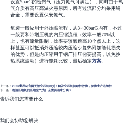
设置
5barG
的密封气（压力氮气可满足），同时由于氧
气介质有高压高温火患原因，所有过流部分均采用铜
合金，需要设置保安氮气。
氧透一般应用于外压缩流程，从
3∽30barG
均有，不过
一般要和带增压机的内压缩流程（效率一般
70%
以
上，也有流量限制，效率要较氧透高
10
个点以上，这
样甚至可以抵消外压缩较内压缩少复热附加能耗损失
的优势，但是内压缩用于钢厂排压需要提高，以免换
热系统波动）进行能耗比较，最后确定
方案
。
上一条：
2026世界杯官网无油空压机租赁：解决空压机间歇性故障，保障生产连续性
下一条：
喷油压缩机的压缩空气为什么需要油水分离？
告诉我们您需要什么
我们会协助您解决