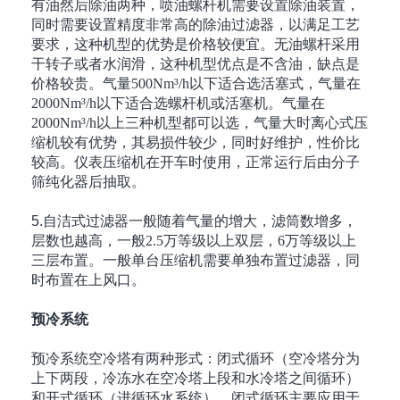
有油然后除油两种，喷油螺杆机需要设置除油装置，
同时需要设置精度非常高的除油过滤器，以满足工艺
要求，这种机型的优势是价格较便宜。无油螺杆采用
干转子或者水润滑，这种机型优点是不含油，缺点是
价格较贵。气量
500Nm³/h
以下适合选活塞式，气量在
2000Nm³/h
以下适合选螺杆机或活塞机。气量在
2000Nm³/h
以上三种机型都可以选，气量大时离心式压
缩机较有优势，其易损件较少，同时好维护，性价比
较高。仪表压缩机在开车时使用，正常运行后由分子
筛纯化器后抽取。
5.自洁式过滤器一般随着气量的增大，滤筒数增多，
层数也越高，一般
2.5
万等级以上双层，
6
万等级以上
三层布置。一般单台压缩机需要单独布置过滤器，同
时布置在上风口。
预冷系统
预冷系统空冷塔有两种形式：闭式循环（空冷塔分为
上下两段，冷冻水在空冷塔上段和水冷塔之间循环）
和开式循环（进循环水系统），闭式循环主要应用于