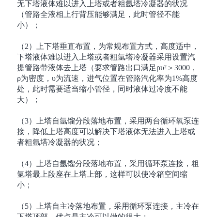
无下塔液体难以进入上塔或者粗氩塔冷凝器的状况
（管路全液相上行背压能够满足，此时管径不能
小）；
（
2
）上下塔垂直布置，为常规布置方式，高度适中，
下塔液体难以进入上塔或者粗氩塔冷凝器采用设置汽
提管路带液体去上塔（要求管路出口满足
ρυ²
＞
3000
，
ρ
为密度，
υ
为流速，进气位置在管路汽化率为
1%
高度
处，此时需要适当缩小管径，同时液体过冷度不能
大）；
（
3
）上塔自氩馏分段落地布置，采用两台循环氧泵连
接，降低上塔高度可以解决下塔液体无法进入上塔或
者粗氩塔冷凝器的状况；
（
4
）上塔自氩馏分段落地布置，采用循环泵连接，粗
氩塔最上段座在上塔上部，这样可以使冷箱空间缩
小；
（
5
）上塔自主冷落地布置，采用循环泵连接，主冷在
下塔顶部，优点是主冷可以做的很大；