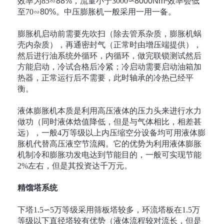
效率为
85
∽88%，流量小于
3000
∽8000Nm³效率会低
至
70
∽80%。中压膨胀机一般采用一用一备。
膨胀机启动前需要先吹扫（除去管系杂质，膨胀机蜗
壳内杂质），再通密封气（正常时由增压端提供），
然后进行油系统外循环，内循环，做完联锁测试然后
方能启动，冷试合格后冷紧；冷启动需要启动油箱加
热器，正常运行后不需要，此时轴承的冷热已经平
衡。
液体膨胀机本质是利用高压液体的压力头来进行水力
做功（同时液体焓值降低，但是与气体相比，相差甚
远），一般
4
万等级以上内压缩空分设备均可用液体膨
胀机代替高压液空节流阀。它的优势为利用液体膨胀
机制冷和膨胀功发电达到节能目的，一般可实现节能
2%
左右，但是其投资达千万元。
精馏塔系统
下塔
1.5∽5
万等级采用筛板塔较多，环流塔板在
1.5
万
等级以下直径塔较有优势（液体流程较对流长，但是