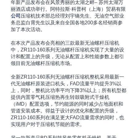
年新产品发布会在风景秀丽的太湖之畔– 苏州太湖万
丽酒店成功举行。阿特拉斯·科普柯（上海）贸易有限
公司
压缩机技术部总经理刘宇镝先生、无油空气部业
务总监白霄先生以及来自全国各地200多名经销商参
加了本次活动。
在本次产品发布会亮相的三款最新无油螺杆压缩机
中，ZR110-160系列无油螺杆压缩机实现了大量的设
计和配置上的升级，无论从配置上和性能参数上都引
领目前无油螺杆压缩机市场。
全新ZR110-160系列无油螺杆压缩机整机采用最新一
代无油螺杆原装进口机头，FAD流量平均提升3%以
上，同时，整机比功率平均下降3%以上；所有机型都
提供内置零气耗压缩热再生转鼓吸附式干燥机
（iMD）配置选项，节约能源的同时减少占地面积和
管道安装成本。得益于设计的优化和配置的升级，
ZR110-160系列在满足更大FAD流量需求的同时，也
实现用户对于压缩机节能的需求。
另一款新产品BD系列鼓风热零气耗干燥机，基于