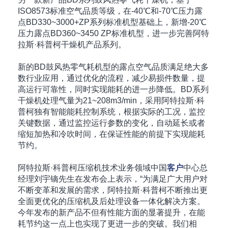
ISO8573标准空气品质等级，在-40℃和-70℃压力露
点BD330~3000+ZP系列标准机型基础上，新增-20℃
压力露点BD360~3450 ZP标准机型，进一步完善阿特
拉斯·科普柯干燥机产品系列。
新的BD鼓风热零气耗机型的露点空气品质满足绝大多
数行业应用，通过优化的流程，减少易损件数量，提
高运行可靠性，同时实现能耗的进一步降低。BD系列
干燥机处理气量为21~208m3/min，采用阿特拉斯·科
普柯独有智能能耗控制系统，根据实际的工况，监控
关键数据，通过监控运行参数的变化，自动延长或者
缩短加热和冷吹时间，在保证性能的前提下实现能耗
节约。
阿特拉斯·科普柯压缩机技术业务领域中国
客户
中心总
经理刘宇镝先生在发布会上表示，“为满足广大用户对
不断变革和发展的需求，阿特拉斯·科普柯不断推出更
全面更优化的压缩机及后处理设备一体化解决方案。
今年发布的新产品不但有性能方面的显著提升，在能
耗节约这一点上也实现了更进一步的突破。我们相