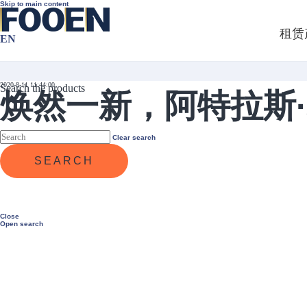
Skip to main content
租赁
EN
2020-8-11 11:44:00
Search the products
焕然一新，阿特拉斯·
Clear search
SEARCH
Close
Open search