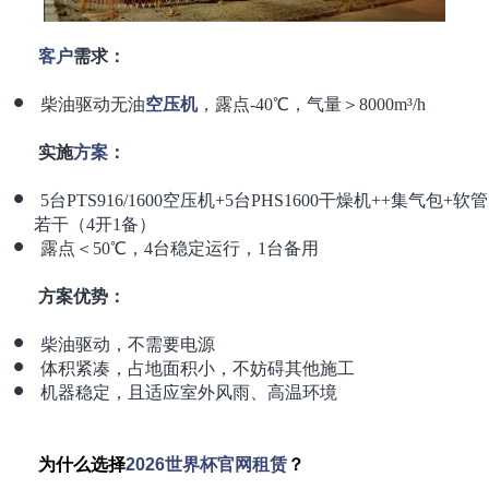
客户
需求：
柴油驱动无油
空压机
，露点-40℃，气量＞8000m³/h
实施
方案
：
5台PTS916/1600空压机+5台PHS1600干燥机++集气包+软管
若干（4开1备）
露点＜50℃，4台稳定运行，1台备用
方案优势：
柴油驱动，不需要电源
体积紧凑，占地面积小，不妨碍其他施工
机器稳定，且适应室外风雨、高温环境
为什么选择
2026世界杯官网
租赁
？